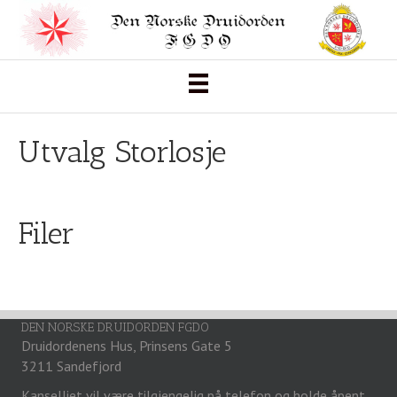
Utvalg Storlosje
Filer
DEN NORSKE DRUIDORDEN FGDO
Druidordenens Hus, Prinsens Gate 5
3211 Sandefjord
Kanselliet vil være tilgjengelig på telefon og holde åpent