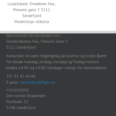
Losjelokale: Druidenes Hus,
Prinsens gate 7, 3211
Sendefjord
Moderlosje: Allbota
DEN NORSKE DRUIDORDEN FGDO
Druidordenens Hus, Prinsens Gate 5
3211 Sandefjord
Kanselliet vil være tilgjengelig på telefon og holde åpent
for besøk mandag, tirsdag, torsdag og fredag mellom
klokka 10:00 og 14:00. Onsdager stengt for henvendelser.
Tlf: 33 47 44 00
E-post:
kanselliet@fgdo.no
POSTADRESSE
Den norske Druidorden
Postboks 22
3246 Sandefjord