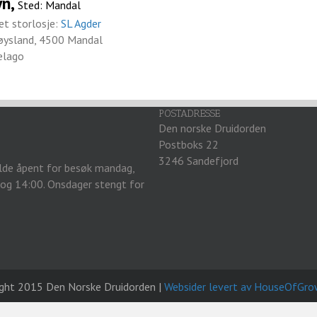
yn,
Sted: Mandal
t storlosje:
SL Agder
røysland, 4500 Mandal
elago
POSTADRESSE
Den norske Druidorden
Postboks 22
3246 Sandefjord
olde åpent for besøk mandag,
 og 14:00. Onsdager stengt for
ight 2015 Den Norske Druidorden |
Websider levert av HouseOfGro