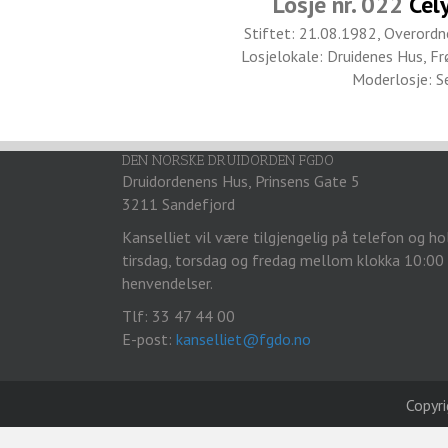
Losje nr. 022
Cel
Stiftet: 21.08.1982,
Overordne
Losjelokale: Druidenes Hus, F
Moderlosje: S
DEN NORSKE DRUIDORDEN FGDO
Druidordenens Hus, Prinsens Gate 5
3211 Sandefjord
Kanselliet vil være tilgjengelig på telefon og h
tirsdag, torsdag og fredag mellom klokka 10:00
henvendelser.
Tlf: 33 47 44 00
E-post:
kanselliet@fgdo.no
Copyr